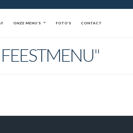
AY
ONZE MENU’S
FOTO’S
CONTACT
 FEESTMENU"