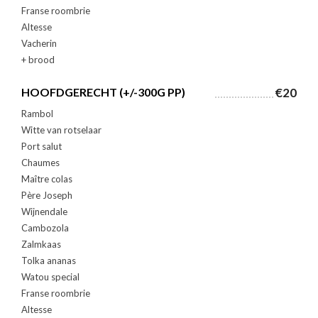
Franse roombrie
Altesse
Vacherin
+ brood
HOOFDGERECHT (+/-300G PP)
€20
Rambol
Witte van rotselaar
Port salut
Chaumes
Maître colas
Père Joseph
Wijnendale
Cambozola
Zalmkaas
Tolka ananas
Watou special
Franse roombrie
Altesse